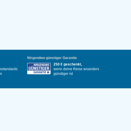
Nirgendwo günstiger Garantie
250 € geschenkt,
itsstandards
wenn deine Reise woanders
en
günstiger ist