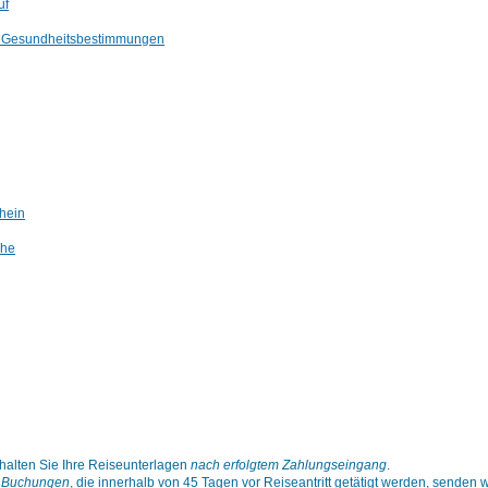
uf
d Gesundheitsbestimmungen
hein
che
rhalten Sie Ihre Reiseunterlagen
nach erfolgtem Zahlungseingang
.
en Buchungen
, die innerhalb von 45 Tagen vor Reiseantritt getätigt werden, senden w