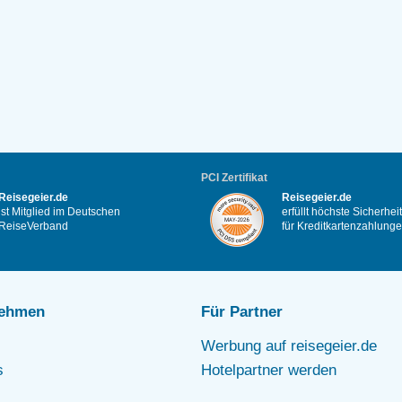
PCI Zertifikat
Reisegeier.de
Reisegeier.de
ist Mitglied im Deutschen
erfüllt höchste Sicherhe
ReiseVerband
für Kreditkartenzahlung
nehmen
Für Partner
Werbung auf reisegeier.de
s
Hotelpartner werden