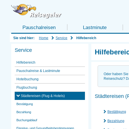
Pauschalreisen
Lastminute
Home
Service
Sie sind hier:
Hilfebereich
Service
Hilfeberei
Hilfebereich
Pauschalreise & Lastminute
Oder haben Sie 
Reiseschutz? D
Hotelbuchung
Flugbuchung
Städtereisen (
Städtereisen (Flug & Hotels)
Bestätigung
Bestätigung
Bezahlung
Buchungablauf
Bezahlung
Einreise- und Gesundheitsbestimmungen