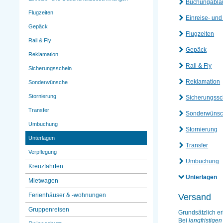
Buchungabla
Flugzeiten
Einreise- un
Gepäck
Flugzeiten
Rail & Fly
Gepäck
Reklamation
Rail & Fly
Sicherungsschein
Reklamation
Sonderwünsche
Stornierung
Sicherungssc
Transfer
Sonderwüns
Umbuchung
Stornierung
Unterlagen
Transfer
Verpflegung
Umbuchung
Kreuzfahrten
Unterlagen
Mietwagen
Ferienhäuser & -wohnungen
Versand
Gruppenreisen
Grundsätzlich e
Bei
langfristig