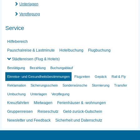
Unterlagen
Verpflegung
Service
Hilfebereich
Pauschalreise & Lastminute
Hotelbuchung
Flugbuchung
Städtereisen (Flug & Hotels)
Bestätigung
Bezahlung
Buchungablauf
Einreise- und Gesundheitsbestimmungen
Flugzeiten
Gepäck
Rail & Fly
Reklamation
Sicherungsschein
Sonderwünsche
Stornierung
Transfer
Umbuchung
Unterlagen
Verpflegung
Kreuzfahrten
Mietwagen
Ferienhäuser & -wohnungen
Gruppenreisen
Reiseschutz
Geld-zurück-Gutschein
Newsletter und Feedback
Sicherheit und Datenschutz