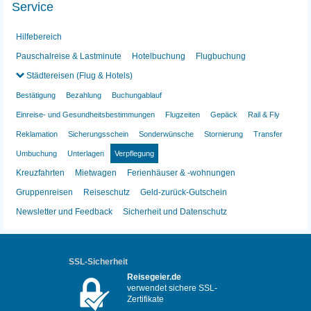
Service
Hilfebereich
Pauschalreise & Lastminute
Hotelbuchung
Flugbuchung
Städtereisen (Flug & Hotels)
Bestätigung
Bezahlung
Buchungablauf
Einreise- und Gesundheitsbestimmungen
Flugzeiten
Gepäck
Rail & Fly
Reklamation
Sicherungsschein
Sonderwünsche
Stornierung
Transfer
Umbuchung
Unterlagen
Verpflegung
Kreuzfahrten
Mietwagen
Ferienhäuser & -wohnungen
Gruppenreisen
Reiseschutz
Geld-zurück-Gutschein
Newsletter und Feedback
Sicherheit und Datenschutz
SSL-Sicherheit
Reisegeier.de
verwendet sichere SSL-
Zertifikate