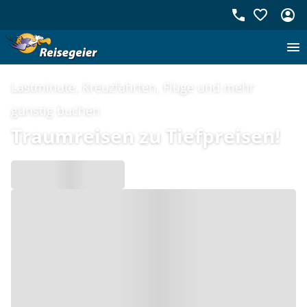
Lastminute, Kreuzfahrten, Flüge und mehr
günstig buchen
Traumreisen zu Tiefpreisen!