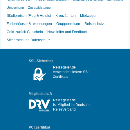
Umbuchung
Zusatzleistungen
Städtereisen (Flug & Hotels)
Kreuzfahrten
Mietwagen
Ferienhäuser & -wohnungen
Gruppenreisen
Reiseschutz
Geld-zurück-Gutschein
Newsletter und Feedback
Sicherheit und Datenschutz
SSL-Sicherheit
Reisegeier.de
verwendet sichere SSL-
Zertifikate
Mitgliedschaft
Reisegeier.de
ist Mitglied im Deutschen
ReiseVerband
PCI Zertifikat