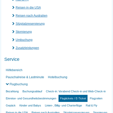
Reisen in die USA
Reisen nach Australien
Sitzplatzreservierung
Stornierung
Umbuchung
Zusatzleistungen
Service
Hilfebereich
Pauschalreise & Lastminute
Hotelbuchung
Flugbuchung
Bezahlung
Buchungsablauf
Check-in: Vorabend Check-in und Web-Check-in
Einreise- und Gesundheitsbestimmungen
Flugtickets / E-Ticket
Flugzeiten
Gepäck
Kinder und Babys
Linien-, Billig- und Charterflüge
Rail & Fly
Reisen in die USA
Reisen nach Australien
Sitzplatzreservierung
Stornierung