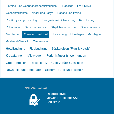
Einreise- und Gesundheitsbestimmungen
Flugzeiten
Fly & Drive
Gepäckmitnahme
Kinder und Babys
Rabatte und Preise
Rail & Fly / Zug zum Flug
Reisegäste mit Behinderung
Reiseleitung
Reklamation
Sicherungsschein
Sitzplatzreservierung
Sonderwünsche
Stornierung
Transfer zum Hotel
Umbuchung
Unterlagen
Verpflegung
Vorabend Check in
Zimmertypen
Hotelbuchung
Flugbuchung
Städtereisen (Flug & Hotels)
Kreuzfahrten
Mietwagen
Ferienhäuser & -wohnungen
Gruppenreisen
Reiseschutz
Geld-zurück-Gutschein
Newsletter und Feedback
Sicherheit und Datenschutz
SSL-Sicherheit
Reisegeier.de
verwendet sichere SSL-
Zertifikate