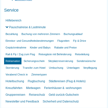
Service
Hilfebereich
Pauschalreise & Lastminute
Bezahlung
Buchung von mehreren Zimmern
Buchungsablauf
Einreise- und Gesundheitsbestimmungen
Flugzeiten
Fly & Drive
Gepäckmitnahme
Kinder und Babys
Rabatte und Preise
Rail & Fly / Zug zum Flug
Reisegäste mit Behinderung
Reiseleitung
Reklamation
Sicherungsschein
Sitzplatzreservierung
Sonderwünsche
Stornierung
Transfer zum Hotel
Umbuchung
Unterlagen
Verpflegung
Vorabend Check in
Zimmertypen
Hotelbuchung
Flugbuchung
Städtereisen (Flug & Hotels)
Kreuzfahrten
Mietwagen
Ferienhäuser & -wohnungen
Gruppenreisen
Reiseschutz
Geld-zurück-Gutschein
Newsletter und Feedback
Sicherheit und Datenschutz