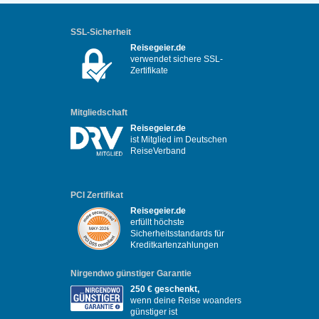
SSL-Sicherheit
Reisegeier.de
verwendet sichere SSL-
Zertifikate
Mitgliedschaft
Reisegeier.de
ist Mitglied im Deutschen
ReiseVerband
PCI Zertifikat
Reisegeier.de
erfüllt höchste
Sicherheitsstandards für
Kreditkartenzahlungen
Nirgendwo günstiger Garantie
250 € geschenkt,
wenn deine Reise woanders
günstiger ist