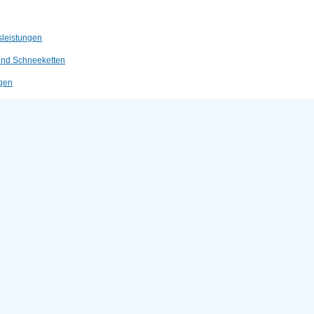
sleistungen
 und Schneeketten
ngen