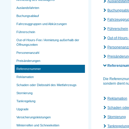
Auslandsfahr
Auslandsfahrten
Buchungsabl
Buchungsablauf
Fahrzeuggru
Fahrzeuggruppen und Abkürzungen
Führerschein
Führerschein
Out-of-Hours-
Out-of-Hours-Fee / Anmietung außerhalb der
Öffnungszeiten
Personenanz
Personenanzahl
Preisänderu
Preisänderungen
Referenznu
Referenznummer
Reklamation
Die Referenznum
sondern dient n
Schaden oder Diebstahl des Mietfahrzeugs
Stornierung
Reklamation
Tankregelung
Schaden oder
Upgrade
Stornierung
Versicherungsleistungen
Winterreifen und Schneeketten
Tankregelun