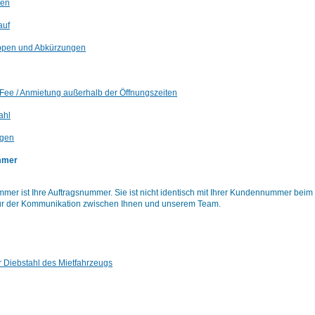
ten
auf
ppen und Abkürzungen
Fee / Anmietung außerhalb der Öffnungszeiten
ahl
ngen
mmer
mer ist Ihre Auftragsnummer. Sie ist nicht identisch mit Ihrer Kundennummer bei
ur der Kommunikation zwischen Ihnen und unserem Team.
 Diebstahl des Mietfahrzeugs
g