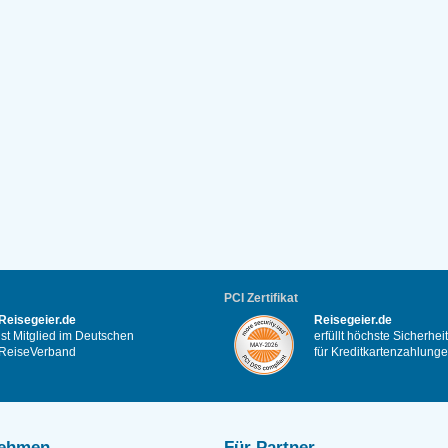
PCI Zertifikat
Reisegeier.de
Reisegeier.de
ist Mitglied im Deutschen
erfüllt höchste Sicherhe
ReiseVerband
für Kreditkartenzahlung
nehmen
Für Partner