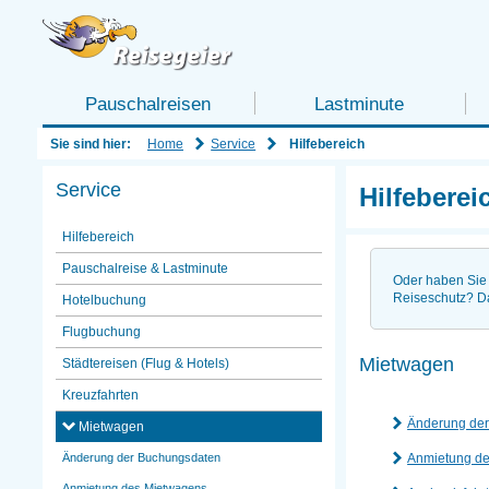
Pauschalreisen
Lastminute
Home
Service
Sie sind hier:
Hilfebereich
Service
Hilfeberei
Hilfebereich
Pauschalreise & Lastminute
Oder haben Sie 
Reiseschutz? D
Hotelbuchung
Flugbuchung
Mietwagen
Städtereisen (Flug & Hotels)
Kreuzfahrten
Änderung de
Mietwagen
Anmietung d
Änderung der Buchungsdaten
Anmietung des Mietwagens