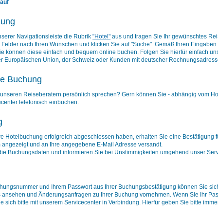
auf
hung
serer Navigationsleiste die Rubrik
"Hotel"
aus und tragen Sie Ihr gewünschtes Reis
n Felder nach Ihren Wünschen und klicken Sie auf "Suche". Gemäß Ihren Eingaben 
ie können diese einfach und bequem online buchen. Folgen Sie hierfür einfach u
er Europäischen Union, der Schweiz oder Kunden mit deutscher Rechnungsadresse 
he Buchung
 unseren Reiseberatern persönlich sprechen? Gern können Sie - abhängig vom Hot
center telefonisch einbuchen.
g
e Hotelbuchung erfolgreich abgeschlossen haben, erhalten Sie eine Bestätigung fü
m angezeigt und an Ihre angegebene E-Mail Adresse versandt.
e die Buchungsdaten und informieren Sie bei Unstimmigkeiten umgehend unser Serv
uchungsnummer und Ihrem Passwort aus Ihrer Buchungsbestätigung können Sie sic
 ansehen und Änderungsanfragen zu Ihrer Buchung vornehmen. Wenn Sie Ihr Pas
e sich bitte mit unserem Servicecenter in Verbindung. Hierfür geben Sie bitte im