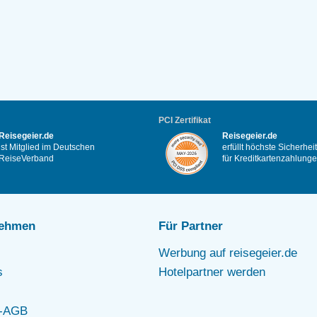
PCI Zertifikat
Reisegeier.de
Reisegeier.de
ist Mitglied im Deutschen
erfüllt höchste Sicherhe
ReiseVerband
für Kreditkartenzahlung
nehmen
Für Partner
Werbung auf reisegeier.de
s
Hotelpartner werden
r-AGB