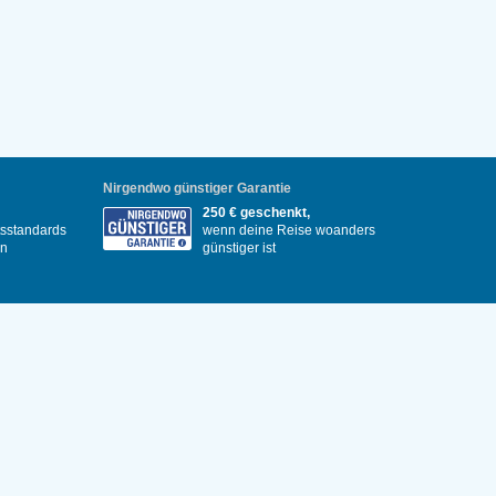
Nirgendwo günstiger Garantie
250 € geschenkt,
itsstandards
wenn deine Reise woanders
en
günstiger ist