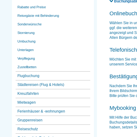
Buchungsabl
Rabatte und Preise
Onlinebuc
Reisegäste mit Behinderung
Wählen Sie in un
Sonderwünsche
ggf. die weitere
angezeigt und S
Stornierung
Allen Bürgern d
Umbuchung
Telefonisc
Unterlagen
Verpflegung
Möchten Sie mit
unserem Service
Zustellbetten
Bestätigun
Flugbuchung
Städtereisen (Flug & Hotels)
Nachdem Sie Ihr
Ihrem Bildschir
Kreuzfahrten
Bitte prüfen Si
Mietwagen
Mybooking
Ferienhäuser & -wohnungen
Mit Hilfe der B
Gruppenreisen
Buchungsdetails
haben, setzen Si
Reiseschutz